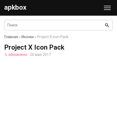
apkbox
search
Главная
»
Иконки
» Project X Icon Pack
Project X Icon Pack
обновлено
20 мая 2017
autorenew