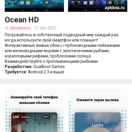
Ocean HD
обновлено
11 сен 2021
autorenew
Погружайтесь в собственный подводный мир каждый раз,
когда используете свой смартфон или планшет!
Интерактивные живые обои с глубоководными пейзажами
или мелководными морями с экзотическими рыбами,
коралловыми рифами, проблесками солнца.
Взаимодействуйте с проплывающими рыбками.
Разработчик:
DualBoot Games
Требуется:
Android 2.3 и выше