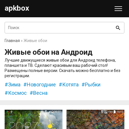
apkbox
search
Главная
» Живые обои
Живые обои на Андроид
Лучшие движущиеся живые обои для Андроид телефона,
планшета и ТВ. Сделают красивым ваш рабочий стол!
Размещены полные версии. Скачать можно бесплатно и без
регистрации.
Зима
Новогодние
Котята
Рыбки
Космос
Весна