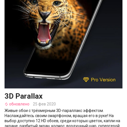
3D Parallax
обновлено
25 фев 2020
autorenew
Живые обои с трёхмерным 3D-параллакс эффектом.
Наслаждайтесь своим смартфоном, вращая его в руке! На
выбор доступно 12 HD обоев, среди которых цветок, капли на
экране, разбитый экран, космос, воздушный шар, супергерой