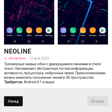
NEOLINE
обновлено
13 фев 2020
autorenew
Трёхмерные живые обои с движущимися линиями в стиле
техно. Напоминают абстрактные потоки информации,
активность процессора, нейронные связи. Прикосновениями
можно изменять положение линий в 3D пространстве.
Требуется:
Android 4.1 и выше
Назад
Вперёд