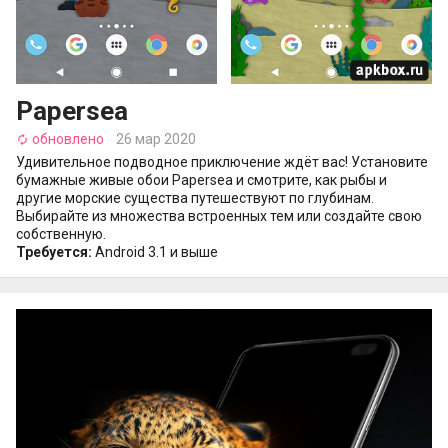
Papersea
обновлено
26 мар 2020
autorenew
Удивительное подводное приключение ждёт вас! Установите
бумажные живые обои Papersea и смотрите, как рыбы и
другие морские существа путешествуют по глубинам.
Выбирайте из множества встроенных тем или создайте свою
собственную.
Требуется:
Android 3.1 и выше