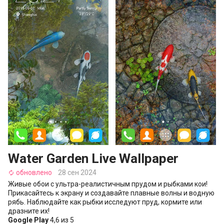
Water Garden Live Wallpaper
обновлено
28 сен 2024
autorenew
Живые обои с ультра-реалистичным прудом и рыбками кои!
Прикасайтесь к экрану и создавайте плавные волны и водную
рябь. Наблюдайте как рыбки исследуют пруд, кормите или
дразните их!
Google Play
4,6 из 5