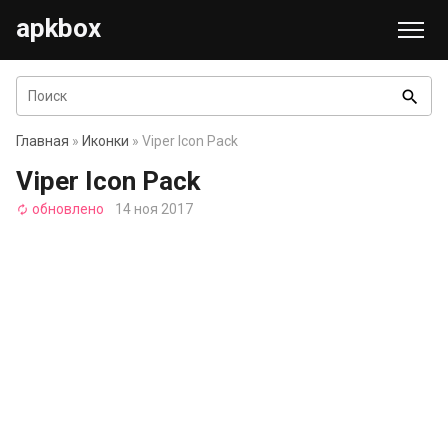
apkbox
search
Главная
»
Иконки
» Viper Icon Pack
Viper Icon Pack
обновлено
14 ноя 2017
autorenew