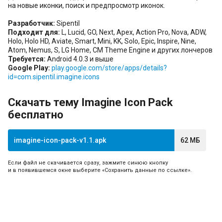
на новые иконки, поиск и предпросмотр иконок.
Разработчик:
Sipentil
Подходит для:
L, Lucid, GO, Next, Apex, Action Pro, Nova, ADW,
Holo, Holo HD, Aviate, Smart, Mini, KK, Solo, Epic, Inspire, Nine,
Atom, Nemus, S, LG Home, CM Theme Engine и других лончеров
Требуется:
Android 4.0.3 и выше
Google Play:
play.google.com/store/apps/details?
id=com.sipentil.imagine.icons
Скачать тему Imagine Icon Pack
бесплатно
imagine-icon-pack-v1.1.apk
62 МБ
Если файл не скачивается сразу, зажмите синюю кнопку
и в появившемся окне выберите «Сохранить данные по ссылке».