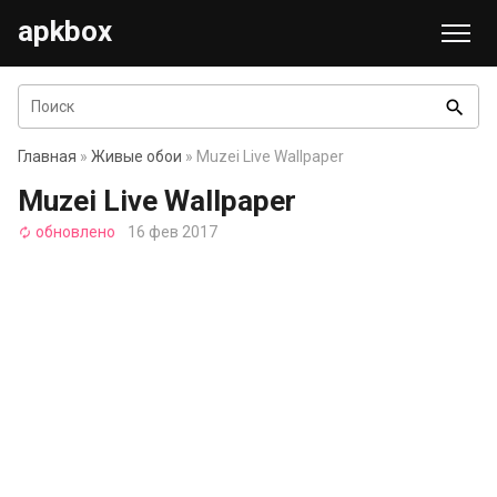
apkbox
search
Главная
»
Живые обои
» Muzei Live Wallpaper
Muzei Live Wallpaper
обновлено
16 фев 2017
autorenew