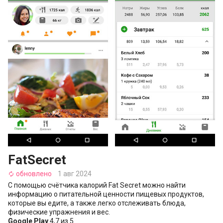
FatSecret
обновлено
1 авг 2024
autorenew
С помощью счётчика калорий Fat Secret можно найти
информацию о питательной ценности пищевых продуктов,
которые вы едите, а также легко отслеживать блюда,
физические упражнения и вес.
Google Play
4,7 из 5