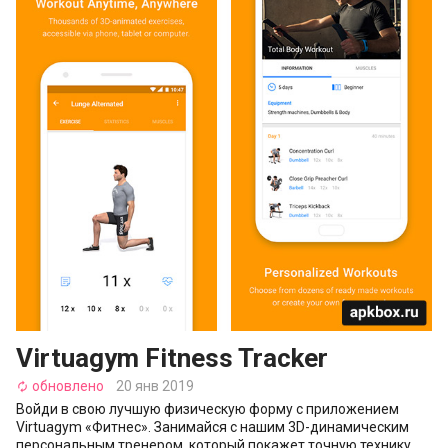
Virtuagym Fitness Tracker
обновлено
20 янв 2019
autorenew
Войди в свою лучшую физическую форму с приложением
Virtuagym «Фитнес». Занимайся с нашим 3D-динамическим
персональным тренером, который покажет точную технику