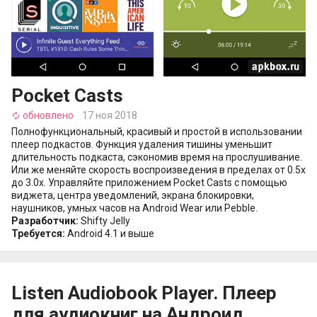
Pocket Casts
обновлено
17 ноя 2018
autorenew
Полнофункциональный, красивый и простой в использовании
плеер подкастов. Функция удаления тишины уменьшит
длительность подкаста, сэкономив время на прослушивание.
Или же меняйте скорость воспроизведения в пределах от 0.5x
до 3.0x. Управляйте приложением Pocket Casts с помощью
виджета, центра уведомлений, экрана блокировки,
наушников, умных часов на Android Wear или Pebble.
Разработчик:
Shifty Jelly
Требуется:
Android 4.1 и выше
Listen Audiobook Player. Плеер
для аудиокниг на Андроид