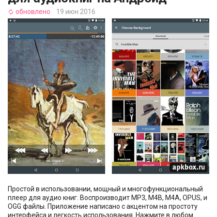
обновлено
19 июн 2016
autorenew
Простой в использовании, мощный и многофункциональный
плеер для аудио книг. Воспроизводит MP3, M4B, M4A, OPUS, и
OGG файлы. Приложение написано с акцентом на простоту
интерфейса и легкость использования. Нажмите в любом