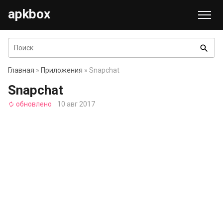
apkbox
search
Главная
»
Приложения
» Snapchat
Snapchat
обновлено
10 авг 2017
autorenew