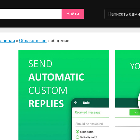
Написать адми
Главная
»
Облако тегов
» общение