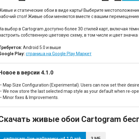
Живые и статические обои в виде карты! Выберите местоположение,
рабочий стол! Живые обои меняются вместе с вашим перемещение
На выбор в Cartogram доступно более 30 стилей карт, включая тё
настроить собственную цветовую схему, в том числе и цвет значка
Требуется:
Android 5.0 и выше
Google Play:
страница на Google Play Маркет
Новое в версии 4.1.0
— Map Size Configuration (Experimental). Users can now set their desire
— We now store the last selected map style as your default when re-ope
— Minor fixes & Improvements.
Скачать живые обои Cartogram бес
cartogram-live-wallpapers-v4.1.0.apk
3 МБ