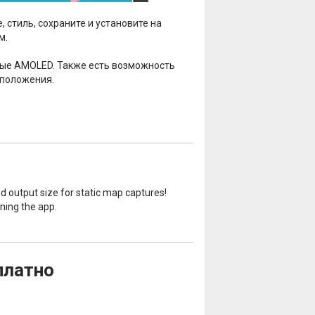
 стиль, сохраните и установите на
м.
мные AMOLED. Также есть возможность
 положения.
d output size for static map captures!
ning the app.
платно