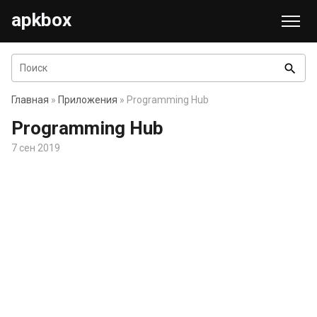
apkbox
search
Главная
»
Приложения
» Programming Hub
Programming Hub
7 сен 2019