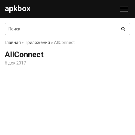
apkbox
search
Главная
»
Приложения
» AllConnect
AllConnect
6 дек 2017