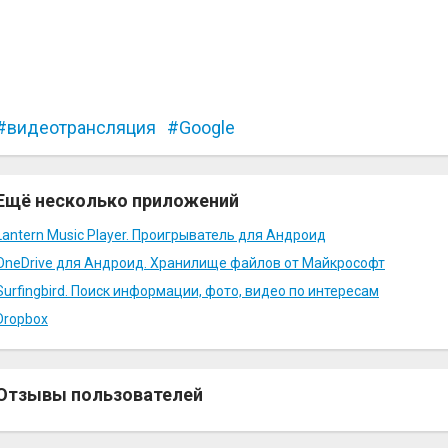
видеотрансляция
Google
Ещё несколько приложений
Lantern Music Player. Проигрыватель для Андроид
OneDrive для Андроид. Хранилище файлов от Майкрософт
Surfingbird. Поиск информации, фото, видео по интересам
Dropbox
Отзывы пользователей