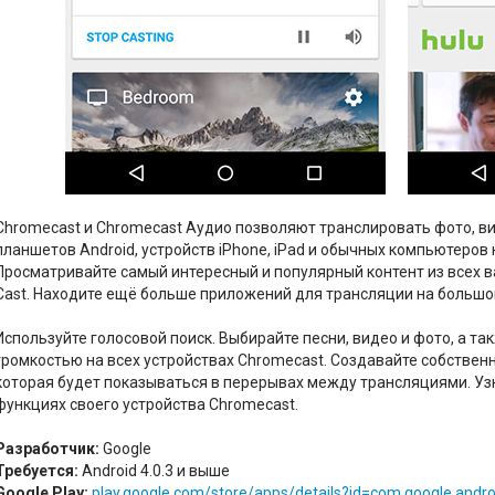
Chromecast и Chromecast Аудио позволяют транслировать фото, ви
планшетов Android, устройств iPhone, iPad и обычных компьютеров 
Просматривайте самый интересный и популярный контент из всех 
Cast. Находите ещё больше приложений для трансляции на большо
Используйте голосовой поиск. Выбирайте песни, видео и фото, а т
громкостью на всех устройствах Chromecast. Создавайте собственн
которая будет показываться в перерывах между трансляциями. Уз
функциях своего устройства Chromecast.
Разработчик:
Google
Требуется:
Android 4.0.3 и выше
Google Play:
play.google.com/store/apps/details?id=com.google.andr