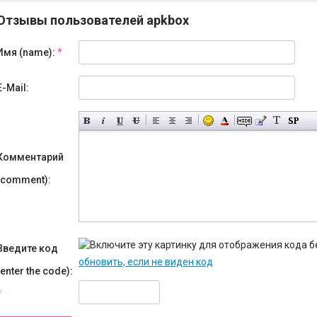
Отзывы пользователей apkbox
Имя (name):
*
E-Mail:
Комментарий
(comment):
Введите код
обновить, если не виден код
(enter the code):
*