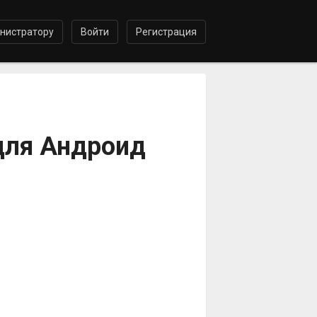
нистратору
Войти
Регистрация
для Андроид