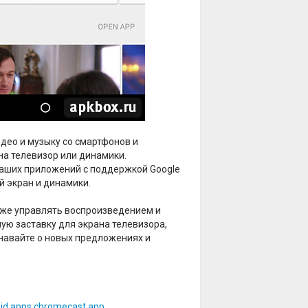
део и музыку со смартфонов и
на телевизор или динамики.
ваших приложений с поддержкой Google
й экран и динамики.
акже управлять воспроизведением и
ую заставку для экрана телевизора,
навайте о новых предложениях и
oid.apps.chromecast.app