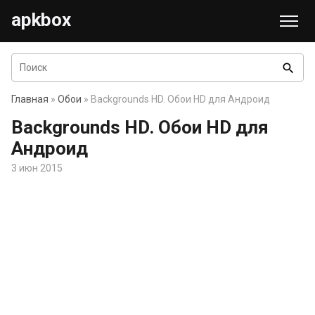
apkbox
search
Главная
»
Обои
» Backgrounds HD. Обои HD для Андроид
Backgrounds HD. Обои HD для
Андроид
3 июн 2015