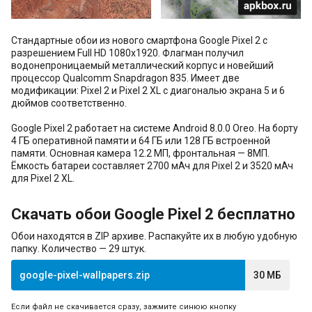
Стандартные обои из нового смартфона Google Pixel 2 с
разрешением Full HD 1080x1920. Флагман получил
водонепроницаемый металлический корпус и новейший
процессор Qualcomm Snapdragon 835. Имеет две
модификации: Pixel 2 и Pixel 2 XL с диагональю экрана 5 и 6
дюймов соответственно.
Google Pixel 2 работает на системе Android 8.0.0 Oreo. На борту
4 ГБ оперативной памяти и 64 ГБ или 128 ГБ встроенной
памяти. Основная камера 12.2 МП, фронтальная — 8МП.
Ёмкость батареи составляет 2700 мАч для Pixel 2 и 3520 мАч
для Pixel 2 XL.
Скачать обои Google Pixel 2 бесплатно
Обои находятся в ZIP архиве. Распакуйте их в любую удобную
папку. Количество — 29 штук.
google-pixel-wallpapers.zip
30 МБ
Если файл не скачивается сразу, зажмите синюю кнопку