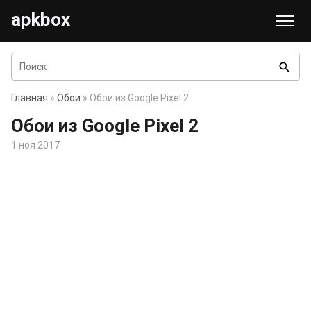
apkbox
search
Главная
»
Обои
» Обои из Google Pixel 2
Обои из Google Pixel 2
1 ноя 2017