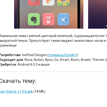
Уникальная тема с мягкой цветовой палитрой, содержащая более 1
аккуратной тенью. Присутствует также виджет аналоговых часов и
хранилище.
Разработчик:
InnPixel Designs (
страница Google+
)
Подходит для:
Nova, Action, Apex, Go, Smart, Atom, Aviate, Themer, I
Требуется:
Android 4.0.3 и выше
Скачать тему:
ezio-theme-v1.0.b.apk
(18 МБ)