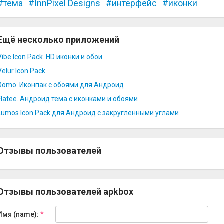
тема
InnPixel Designs
интерфейс
иконки
Ещё несколько приложений
Vibe Icon Pack. HD иконки и обои
Velur Icon Pack
Domo. Иконпак с обоями для Андроид
Flatee. Андроид тема с иконками и обоями
Lumos Icon Pack для Андроид с закругленными углами
Отзывы пользователей
Отзывы пользователей apkbox
Имя (name):
*