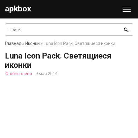
apkbox
search
Главная
»
Иконки
» Luna Icon Pack. Светящиеся иконки
Luna Icon Pack. Светящиеся
иконки
обновлено
9 мая 2014
autorenew