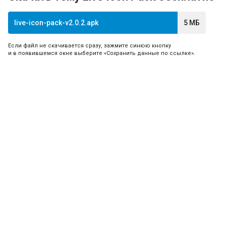
live-icon-pack-v2.0.2.apk
5 МБ
Если файл не скачивается сразу, зажмите синюю кнопку
и в появившемся окне выберите «Сохранить данные по ссылке».