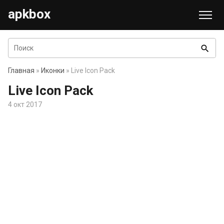
apkbox
search
Главная
»
Иконки
» Live Icon Pack
Live Icon Pack
4 окт 2017