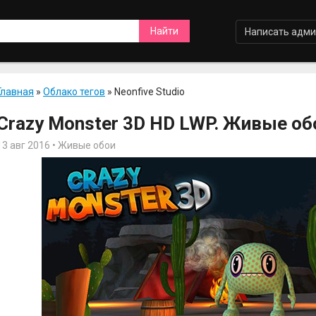
Написать адми
Главная
»
Облако тегов
» Neonfive Studio
Crazy Monster 3D HD LWP. Живые об
13 авг 2016 • Живые обои