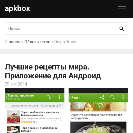
apkbox
search
Главная
»
Облако тегов
» DniproApps
Лучшие рецепты мира.
Приложение для Андроид
29 окт 2014