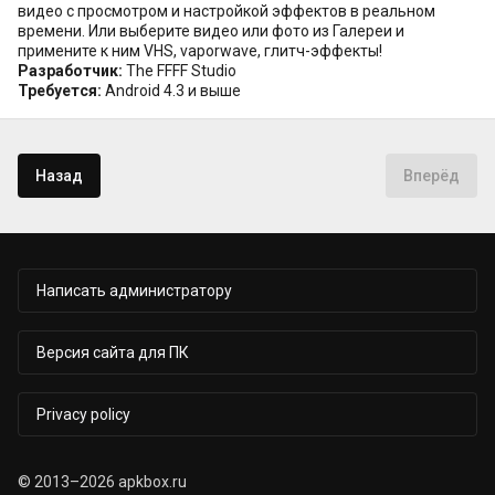
видео с просмотром и настройкой эффектов в реальном
времени. Или выберите видео или фото из Галереи и
примените к ним VHS, vaporwave, глитч-эффекты!
Разработчик:
The FFFF Studio
Требуется:
Android 4.3 и выше
Назад
Вперёд
Написать администратору
Версия сайта для ПК
Privacy policy
© 2013–2026 apkbox.ru