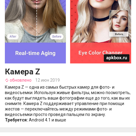
Камера Z
обновлено
12 июн 2019
autorenew
Камера Z — одна из самых быстрых камер для фото- и
видеосъемки. Используя живые фильтры, можно посмотреть,
как будут выглядеть ваши фотографии еще до того, как вы их
снимите. Камера Z поддерживает управление при помощи
жестов — переключайтесь между режимами фото- и
видеосъемки просто проведя пальцем по экрану.
Требуется:
Android 4.1 и выше