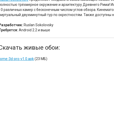
полностью трёхмерное окружение и архитектуру Древнего Рима! И
10 различных камер с бесконечным числом углов обзора. Кинемат
виртуальный двухминутный тур по окрестностям. Также доступны 
Разработчик:
Ruslan Sokolovsky
Требуется:
Android 2.2 и выше
Скачать живые обои:
rome-3d-pro-v1.0.apk
(23 МБ)