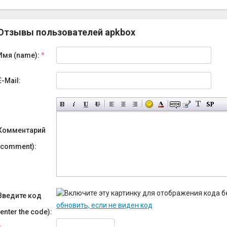
Отзывы пользователей apkbox
Имя (name):
*
E-Mail:
Комментарий
(comment):
Введите код
обновить, если не виден код
(enter the code):