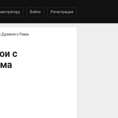
нистратору
Войти
Регистрация
ой Древнего Рима
ои с
има