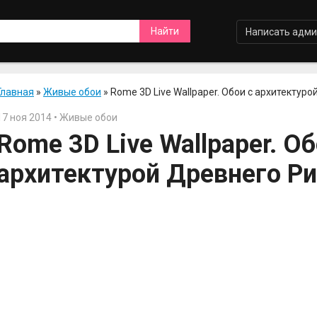
Написать адми
Главная
»
Живые обои
» Rome 3D Live Wallpaper. Обои с архитектур
17 ноя 2014 • Живые обои
Rome 3D Live Wallpaper. Об
архитектурой Древнего Р