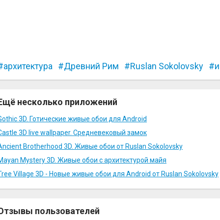
архитектура
Древний Рим
Ruslan Sokolovsky
и
Ещё несколько приложений
Gothic 3D. Готические живые обои для Android
Castle 3D live wallpaper. Средневековый замок
Ancient Brotherhood 3D. Живые обои от Ruslan Sokolovsky
Mayan Mystery 3D. Живые обои с архитектурой майя
Tree Village 3D - Новые живые обои для Android от Ruslan Sokolovsky
Отзывы пользователей