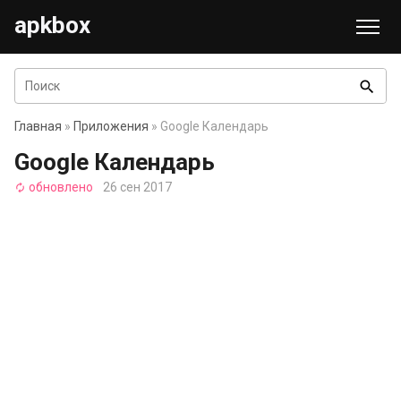
apkbox
search
Главная
»
Приложения
» Google Календарь
Google Календарь
обновлено
26 сен 2017
autorenew