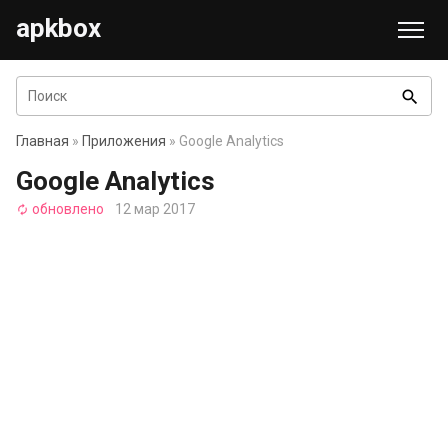
apkbox
search
Главная
»
Приложения
» Google Analytics
Google Analytics
обновлено
12 мар 2017
autorenew