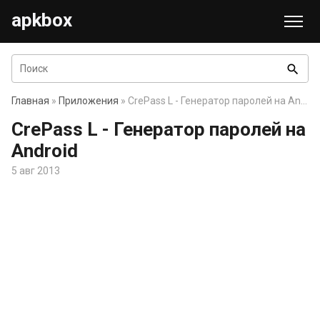
apkbox
search
Главная
»
Приложения
» CrePass L - Генератор паролей на Android
CrePass L - Генератор паролей на
Android
5 авг 2013