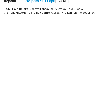
Версия 1.11:
cre-pass-v1.11.apk
[274 КБ]
Если файл не скачивается сразу, зажмите синюю кнопку
и в появившемся окне выберите «Сохранить данные по ссылке».