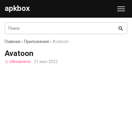
apkbox
search
Главная
»
Приложения
» Avatoon
Avatoon
обновлено
21 июн 2022
autorenew