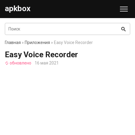
apkbox
search
Главная
»
Приложения
» Easy Voice Recorder
Easy Voice Recorder
обновлено
16 мая 2021
autorenew