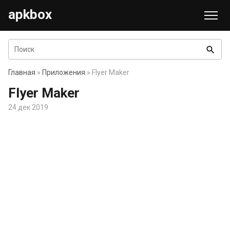
apkbox
search
Главная
»
Приложения
» Flyer Maker
Flyer Maker
24 дек 2019