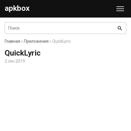
apkbox
search
Главная
»
Приложения
» QuickLyric
QuickLyric
2 сен 2019