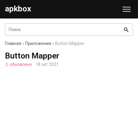
apkbox
search
Главная
»
Приложения
» Button Mapper
Button Mapper
обновлено
18 окт 2021
autorenew