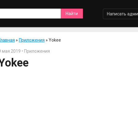
Написать адми
Главная
»
Приложения
» Yokee
9 мая 2019 • Приложения
Yokee