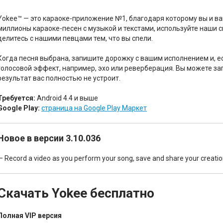
Yokee™ — это караоке-приложение №1, благодаря которому вы и ва
миллионы караоке-песен с музыкой и текстами, используйте наши
делитесь с нашими певцами тем, что вы спели.
Когда песня выбрана, запишите дорожку с вашим исполнением и, е
голосовой эффект, например, эхо или реверберация. Вы можете зап
результат вас полностью не устроит.
Требуется:
Android 4.4 и выше
Google Play:
страница на Google Play Маркет
Новое в версии 3.10.036
— Record a video as you perform your song, save and share your creations
Скачать Yokee бесплатно
Полная VIP версия