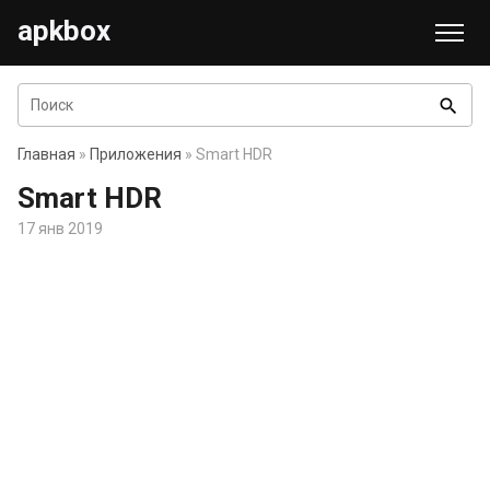
apkbox
search
Главная
»
Приложения
» Smart HDR
Smart HDR
17 янв 2019