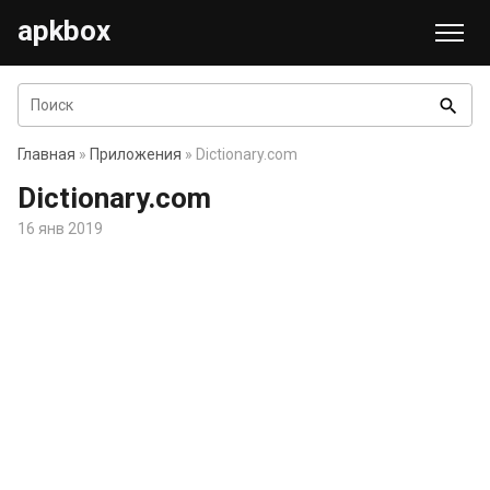
apkbox
search
Главная
»
Приложения
» Dictionary.com
Dictionary.com
16 янв 2019