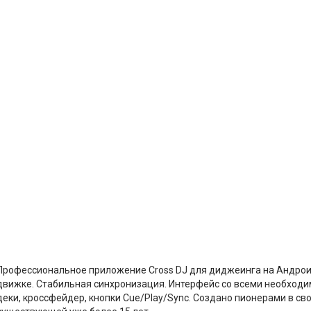
Профессиональное приложение Cross DJ для диджеинга на Андрои
движке. Стабильная синхронизация. Интерфейс со всеми необход
деки, кроссфейдер, кнопки Cue/Play/Sync. Создано пионерами в сво