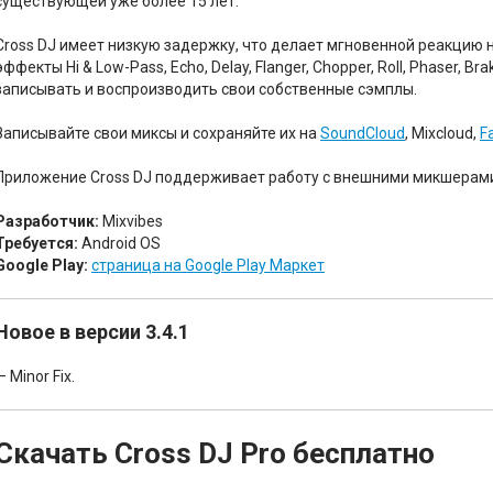
существующей уже более 15 лет.
Cross DJ имеет низкую задержку, что делает мгновенной реакцию 
эффекты Hi & Low-Pass, Echo, Delay, Flanger, Chopper, Roll, Phaser, 
записывать и воспроизводить свои собственные сэмплы.
Записывайте свои миксы и сохраняйте их на
SoundCloud
, Mixcloud,
F
Приложение Cross DJ поддерживает работу с внешними микшерам
Разработчик:
Mixvibes
Требуется:
Android OS
Google Play:
страница на Google Play Маркет
Новое в версии 3.4.1
— Minor Fix.
Скачать Cross DJ Pro бесплатно