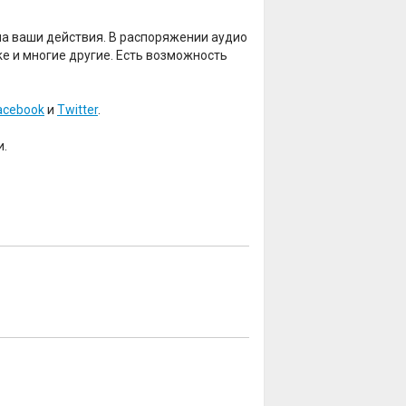
на ваши действия. В распоряжении аудио
Brake и многие другие. Есть возможность
acebook
и
Twitter
.
и.