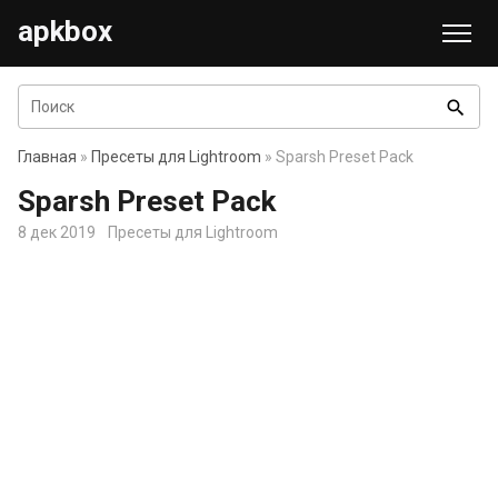
apkbox
search
Главная
»
Пресеты для Lightroom
» Sparsh Preset Pack
Sparsh Preset Pack
8 дек 2019
Пресеты для Lightroom