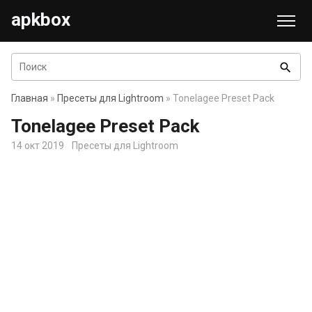
apkbox
search
Главная
»
Пресеты для Lightroom
» Tonelagee Preset Pack
Tonelagee Preset Pack
14 окт 2019
Пресеты для Lightroom